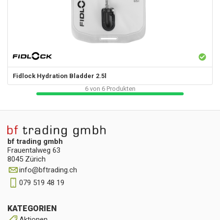
Fidlock
Hydration Bladder 2.5l
6
von
6
Produkten
bf trading gmbh
Frauentalweg 63
8045 Zürich
info
@
bftrading.ch
079 519 48 19
KATEGORIEN
Aktionen