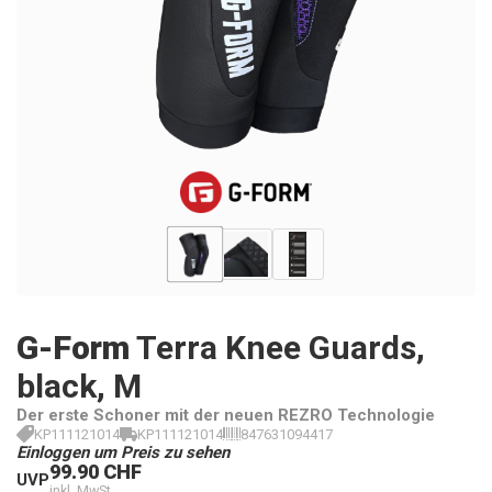
G-Form
Terra Knee Guards,
black, M
Der erste Schoner mit der neuen REZRO Technologie
KP111121014
KP111121014
847631094417
Einloggen um Preis zu sehen
99.90 CHF
UVP
inkl. MwSt.