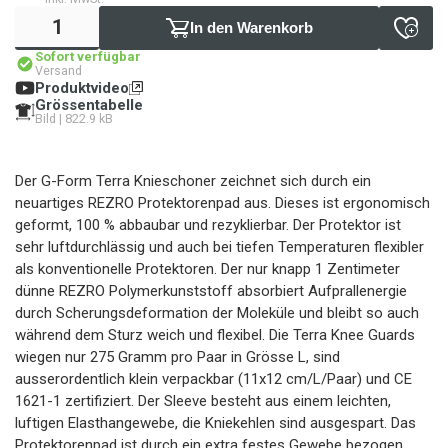
In den Warenkorb
Sofort verfügbar
Versand
Produktvideo
Grössentabelle
Bild | 822.9 kB
Der G-Form Terra Knieschoner zeichnet sich durch ein
neuartiges REZRO Protektorenpad aus. Dieses ist ergonomisch
geformt, 100 % abbaubar und rezyklierbar. Der Protektor ist
sehr luftdurchlässig und auch bei tiefen Temperaturen flexibler
als konventionelle Protektoren. Der nur knapp 1 Zentimeter
dünne REZRO Polymerkunststoff absorbiert Aufprallenergie
durch Scherungsdeformation der Moleküle und bleibt so auch
während dem Sturz weich und flexibel. Die Terra Knee Guards
wiegen nur 275 Gramm pro Paar in Grösse L, sind
ausserordentlich klein verpackbar (11x12 cm/L/Paar) und CE
1621-1 zertifiziert. Der Sleeve besteht aus einem leichten,
luftigen Elasthangewebe, die Kniekehlen sind ausgespart. Das
Protektorenpad ist durch ein extra festes Gewebe bezogen,