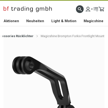
HOCHWERTIGES BIKEZUBEHÖR SEIT 2010
Aktionen
Neuheiten
Light & Motion
Magicshine
cessories Rücklichter
Magicshine Brompton Forkix Frontlight Mount