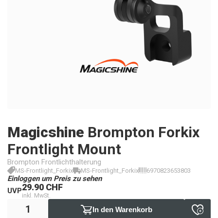
Magicshine
Brompton Forkix
Frontlight Mount
Brompton Frontlichthalterung
MS-Frontlight_Forkix
MS-Frontlight_Forkix
6970823653803
Einloggen um Preis zu sehen
29.90 CHF
UVP
inkl. MwSt.
In den Warenkorb