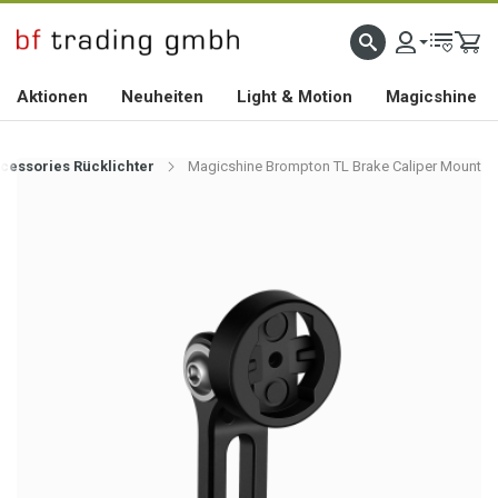
HOCHWERTIGES BIKEZUBEHÖR SEIT 2010
Aktionen
Neuheiten
Light & Motion
Magicshine
cessories Rücklichter
Magicshine Brompton TL Brake Caliper Mount