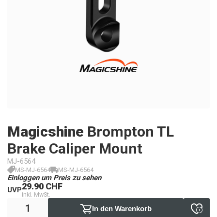
Magicshine
Brompton TL
Brake Caliper Mount
MJ-6564
MS-MJ-6564
MS-MJ-6564
Einloggen um Preis zu sehen
29.90 CHF
UVP
inkl. MwSt.
In den Warenkorb