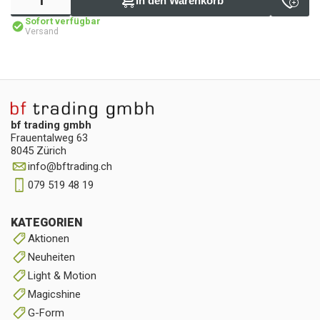
In den Warenkorb
Sofort verfügbar
Versand
bf trading gmbh
Frauentalweg 63
8045 Zürich
info
@
bftrading.ch
079 519 48 19
KATEGORIEN
Aktionen
Neuheiten
Light & Motion
Magicshine
G-Form