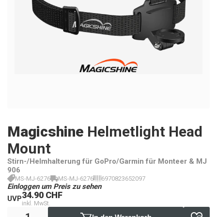
Magicshine
Helmetlight Head
Mount
Stirn-/Helmhalterung für GoPro/Garmin für Monteer & MJ
906
MS-MJ-6276
MS-MJ-6276
6970823652097
Einloggen um Preis zu sehen
34.90 CHF
UVP
inkl. MwSt.